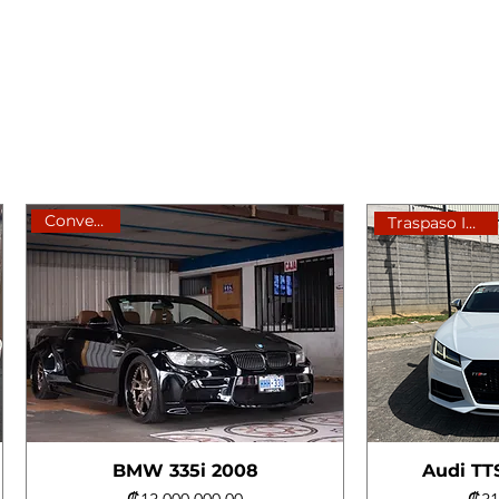
Convertible
Traspaso Incluido
BMW 335i 2008
Audi TT