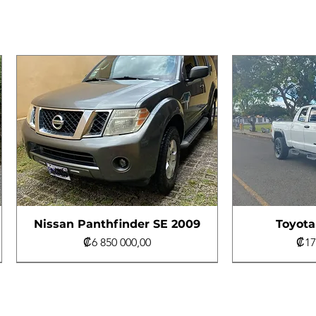
Nissan Panthfinder SE 2009
Toyota
Precio
Pre
₡6 850 000,00
₡17
Al día
4x4
Al día