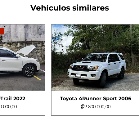
Vehículos similares
e
Trail 2022
Toyota 4Runner Sport 2006
Precio
0 000,00
₡9 800 000,00
e
e
Turbo Diésel