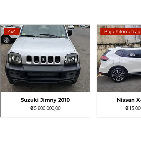
4x4
Bajo Kilometraj
Suzuki Jimny 2010
Nissan X-
Precio
Precio
₡5 800 000,00
₡15 00
Un dueño
Excelente estado
Al día
Bajo Kilometraj
Bajo Kilometraj