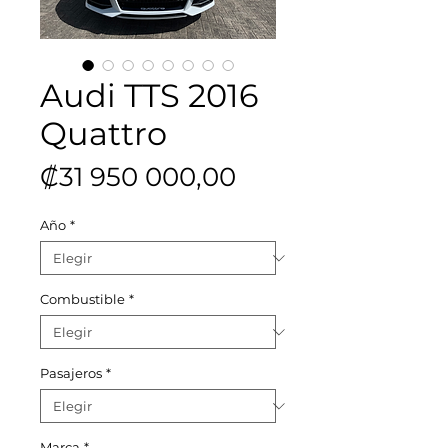
Audi TTS 2016
Quattro
Precio
₡31 950 000,00
Año
*
Combustible
*
Pasajeros
*
Marca
*