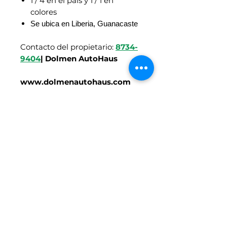
1 / 4 en el país y 1 / 1 en
colores
Se ubica en Liberia, Guanacaste
Contacto del propietario:
8734-
9404
| Dolmen AutoHaus
www.dolmenautohaus.com
Síganos en Facebook
https://www.facebook.com/
motoresenlineacr/
Vehículos similares