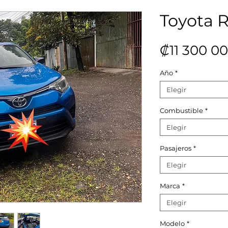
Toyota 
₡11 300 0
Año
*
Elegir
Combustible
*
Elegir
Pasajeros
*
Elegir
Marca
*
Elegir
Modelo
*