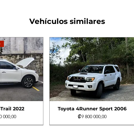
Vehículos similares
e
Trail 2022
Toyota 4Runner Sport 2006
Precio
0 000,00
₡9 800 000,00
e
e
Turbo Diésel