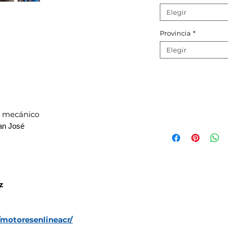
Elegir
Provincia
*
Elegir
y mecánico
an José
z
motoresenlineacr/