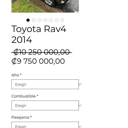
Toyota Rav4
2014
Precio
 ₡10 250 000,00 
Precio
₡9 750 000,00
de
Año
*
oferta
Combustible
*
Pasajeros
*