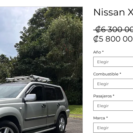
Nissan X
 ₡6 300 0
₡5 800 00
Año
*
Elegir
Combustible
*
Elegir
Pasajeros
*
Elegir
Marca
*
Elegir