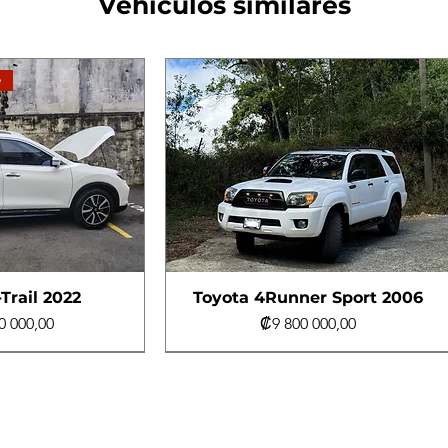
Vehículos similares
e
Trail 2022
Toyota 4Runner Sport 2006
Precio
0 000,00
₡9 800 000,00
e
e
Turbo Diésel