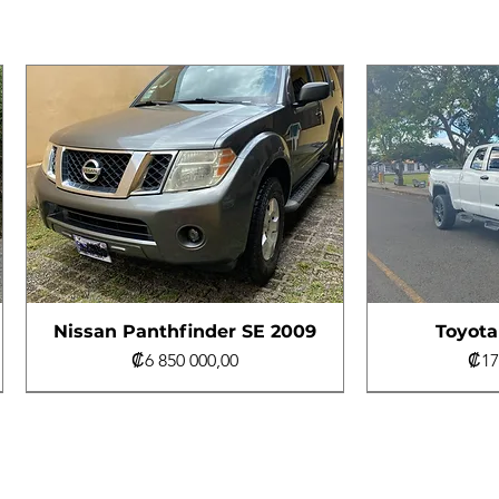
Nissan Panthfinder SE 2009
Toyota
Precio
Pre
₡6 850 000,00
₡17
Al día
4x4
Al día