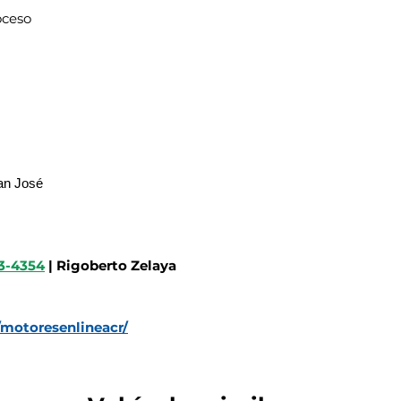
oceso
an José
3-4354
| Rigoberto Zelaya
motoresenlineacr/