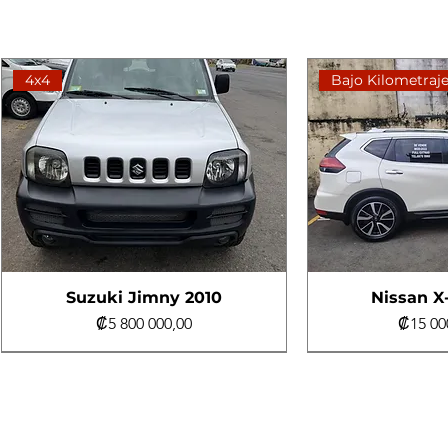
4x4
Bajo Kilometraj
Suzuki Jimny 2010
Nissan X-
Precio
Precio
₡5 800 000,00
₡15 00
Un dueño
Excelente estado
Al día
Bajo Kilometraj
Bajo Kilometraj