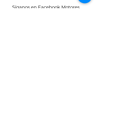
Síganos en Facebook Motores
en Linea
Vehículos similares
4x4