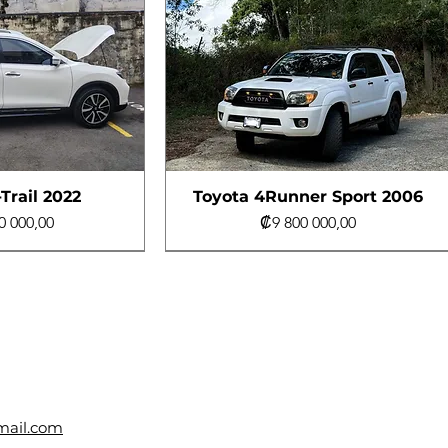
Trail 2022
Toyota 4Runner Sport 2006
Precio
0 000,00
₡9 800 000,00
e
e
Turbo Diésel
mail.com