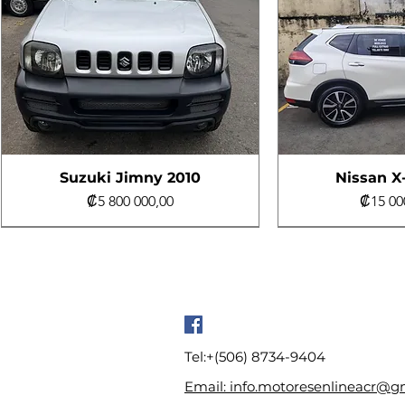
Suzuki Jimny 2010
Nissan X-
Precio
Precio
₡5 800 000,00
₡15 00
Un dueño
Excelente estado
Al día
Bajo Kilometraj
Bajo Kilometraj
Tel:+(506) 8734-9404
Email: info.motoresenlineacr@g