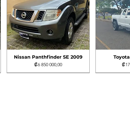
Nissan Panthfinder SE 2009
Toyota
Precio
Pre
₡6 850 000,00
₡17
Al día
4x4
Al día