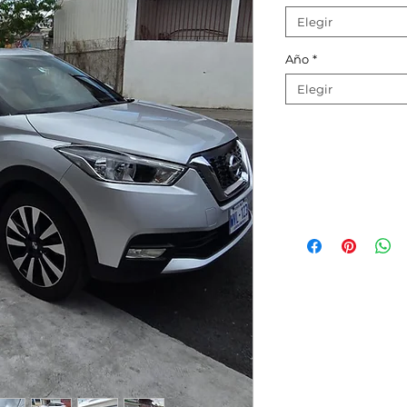
Elegir
Año
*
Elegir