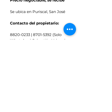
Precio negociable, se recibe
Se ubica en Puriscal, San José
Contacto del propietario:
8820-0233 | 8701-5392 (Solo
WhatsApp) Sebastián Valverde
Síganos en Facebook
Motores
en Linea
Vehículos similares