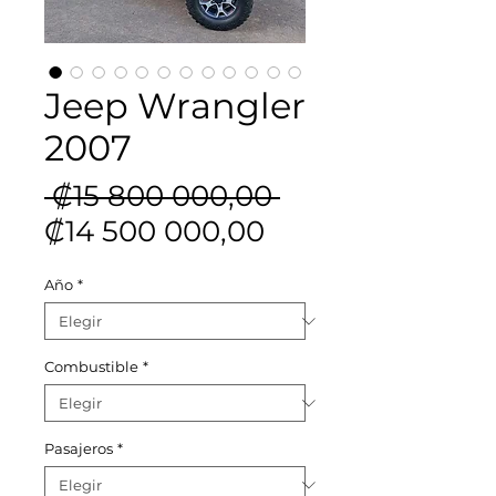
Jeep Wrangler
2007
Precio
 ₡15 800 000,00 
Precio
₡14 500 000,00
de
Año
*
oferta
Combustible
*
Pasajeros
*