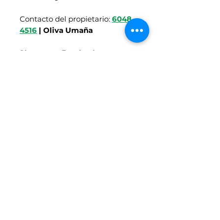
Contacto del propietario:
6048-
4516
| Oliva Umaña
Síganos en Facebook
https://www.facebook.com/
motoresenlineacr/
Vehículos similares
4x4