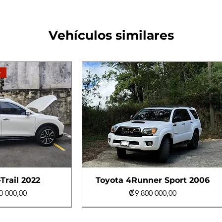
Vehículos similares
e
Trail 2022
Toyota 4Runner Sport 2006
Precio
0 000,00
₡9 800 000,00
e
e
Turbo Diésel