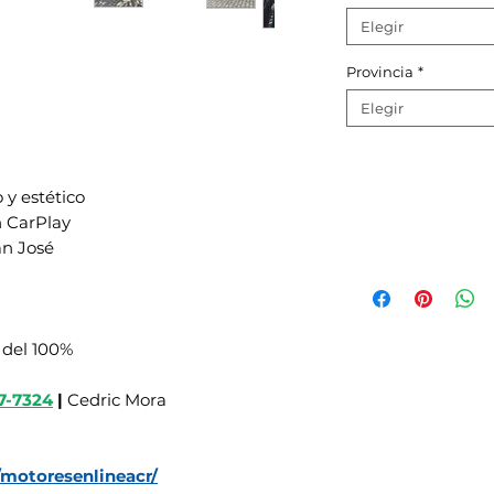
Elegir
Provincia
*
Elegir
y estético
on CarPlay
an José
 del 100%
7-7324
|
Cedric Mora
motoresenlineacr/