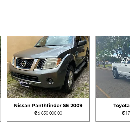
Nissan Panthfinder SE 2009
Toyota
Precio
Pre
₡6 850 000,00
₡17
Al día
4x4
Al día