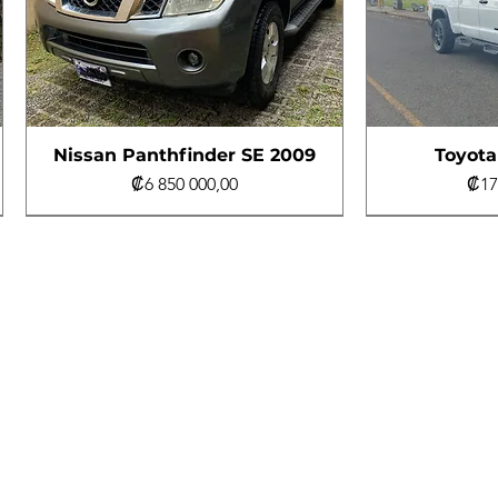
Nissan Panthfinder SE 2009
Toyota
Precio
Pre
₡6 850 000,00
₡17
Al día
4x4
Al día
Hyundai Tucson 2018
Kia Rio 2018
Nissa
Honda