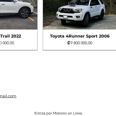
Trail 2022
Toyota 4Runner Sport 2006
Precio
0 000,00
₡9 800 000,00
e
e
Turbo Diésel
mail.com
ucson 2011
ucson 2011
Hyundai Tucson 2012
Suzuki Jimny 2013
©2024 por Motores en Linea