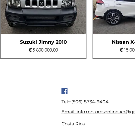
Suzuki Jimny 2010
Nissan X-
Precio
Precio
₡5 800 000,00
₡15 00
Un dueño
Excelente estado
Al día
Bajo Kilometraj
Bajo Kilometraj
Tel:+(506) 8734-9404
Email: info.motoresenlineacr@g
Costa Rica
Jeep Compass Sport 2018
Hyundai Creta 2017
Nissan Kicks 2021
Hyundai T
Hyundai T