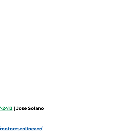
7-2413
| Jose Solano
motoresenlineacr/