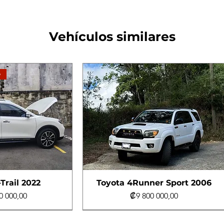
Vehículos similares
e
Trail 2022
Toyota 4Runner Sport 2006
Precio
0 000,00
₡9 800 000,00
e
e
Turbo Diésel