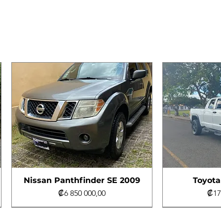
Nissan Panthfinder SE 2009
Toyota
Precio
Pre
₡6 850 000,00
₡17
Al día
4x4
Al día