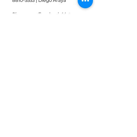
8810-5553 | Diego Araya
Síganos en Facebook Motores
en Linea
Vehículos similares
4x4