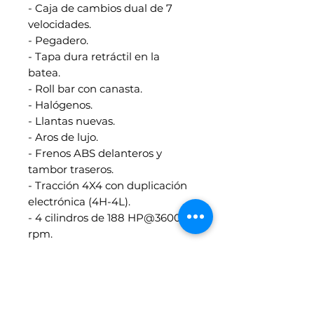
- Caja de cambios dual de 7
velocidades.
- Pegadero.
- Tapa dura retráctil en la
batea.
- Roll bar con canasta.
- Halógenos.
- Llantas nuevas.
- Aros de lujo.
- Frenos ABS delanteros y
tambor traseros.
- Tracción 4X4 con duplicación
electrónica (4H-4L).
- 4 cilindros de 188 HP@3600
rpm.
- Torque 450 Nm@2000 rpm.
- Turbo.
- Cubre carter metálico.
- Excelente estado